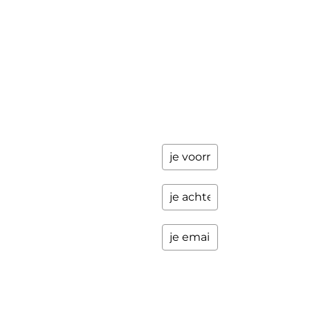
een paar
Schrijfbegeleiding
keer per
Contact
jaar
updates
over
programma's
en andere
opwindende
zaken.
Please
verify
your