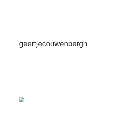
geertjecouwenbergh
OK ik ga het
gewoon
zeggen: mijn
Duik Dieper
Maste