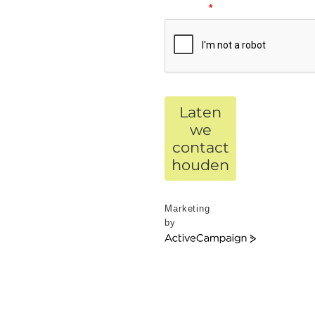
request.
*
Laten
we
contact
houden
Marketing
by
ActiveCampaign