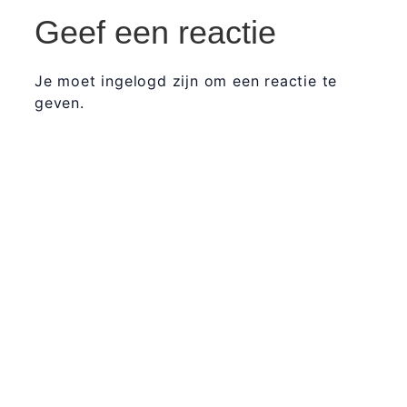
Geef een reactie
Je moet ingelogd zijn om een reactie te
geven.
365 Dagen
Schrijven
Ontvang
updates
Masterclass
Mini-retraite
Laat hier
je
The Work©
gegevens
achter en
Workshops
ik stuur je