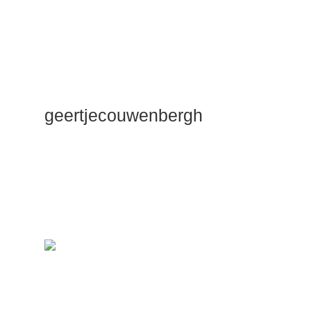
geertjecouwenbergh
OK ik ga het
gewoon
zeggen: mijn
Duik Dieper
Maste