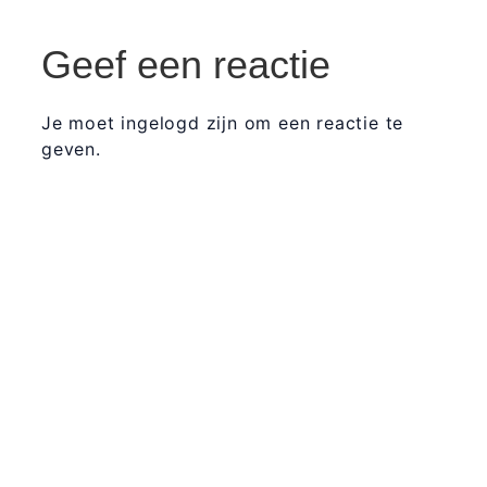
Geef een reactie
Je moet ingelogd zijn om een reactie te
geven.
365 Dagen
Schrijven
Ontvang
updates
Masterclass
Mini-retraite
Laat hier
je
The Work©
gegevens
achter en
Workshops