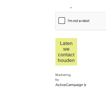
your
request.
*
Laten
we
contact
houden
Marketing
by
ActiveCampaign