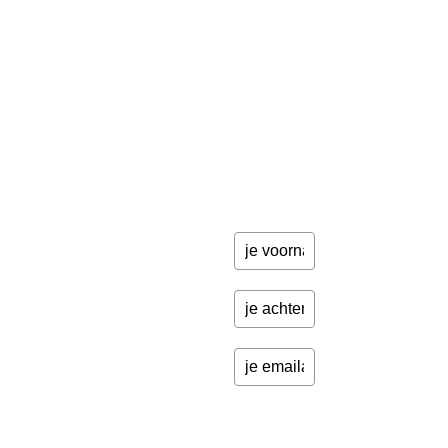
ik stuur je
een paar
Schrijfbegeleiding
keer per
Contact
jaar
updates
over
programma's
en andere
opwindende
zaken.
Please
verify