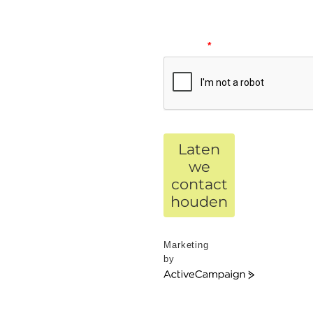
verify
your
request.
*
Laten
we
contact
houden
Marketing
by
ActiveCampaign