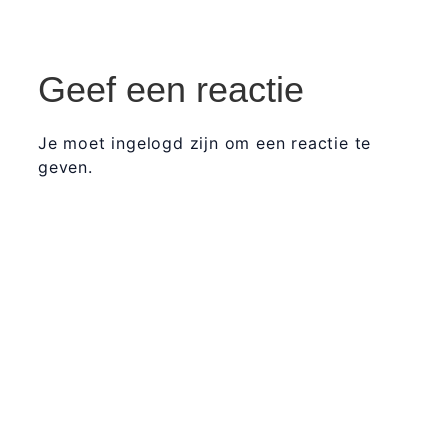
Geef een reactie
Je moet ingelogd zijn om een reactie te
geven.
365 Dagen
Schrijven
Ontvang
updates
Masterclass
Mini-retraite
Laat hier
je
The Work©
gegevens