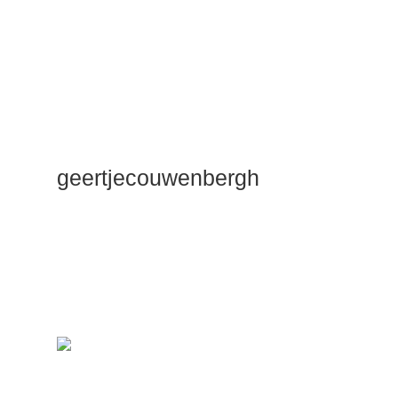
geertjecouwenbergh
OK ik ga het
gewoon
zeggen: mijn
Duik Dieper
Maste