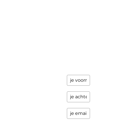
achter en
Workshops
ik stuur je
een paar
Schrijfbegeleiding
keer per
Contact
jaar
updates
over
programma's
en andere
opwindende
zaken.
Please