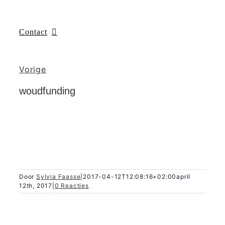
Contact
Vorige
woudfunding
Door
Sylvia Faasse
|
2017-04-12T12:08:16+02:00
april
12th, 2017
|
0 Reacties