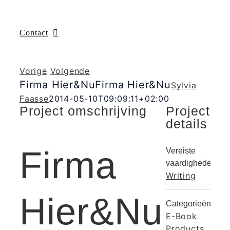
Contact
Vorige
Volgende
Firma Hier&Nu
Firma Hier&Nu
Sylvia
Faasse
2014-05-10T09:09:11+02:00
Project omschrijving
Project
details
Firma
Vereiste
vaardigheden:
Writing
Hier&Nu
Categorieën:
E-Book
Products