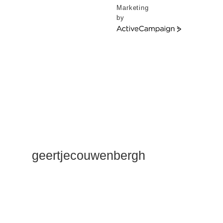
Marketing
by
ActiveCampaign
geertjecouwenbergh
OK ik ga het
gewoon
zeggen: mijn