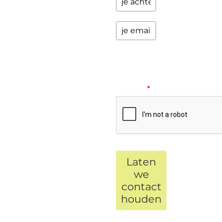
Please
verify
your
request.
*
Laten
we
contact
houden