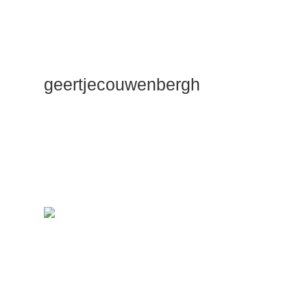
geertjecouwenbergh
OK ik ga het
gewoon
zeggen: mijn
Duik Dieper
Maste