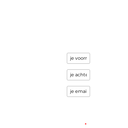
keer per
Contact
jaar
updates
over
programma's
en andere
opwindende
zaken.
Please
verify
your
request.
*