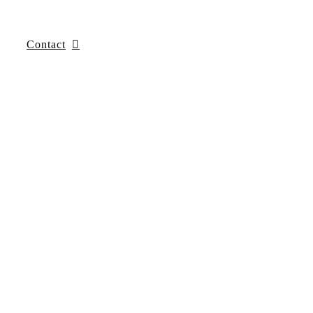
Contact
Artikel over
the Kink of
Innernemerschap
Kado
Artikel
the Kink