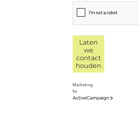
Laten
we
contact
houden
Marketing
by
ActiveCampaign