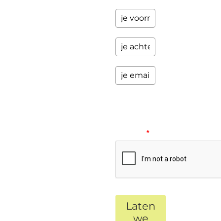
Please
verify
your
request.
*
Laten
we