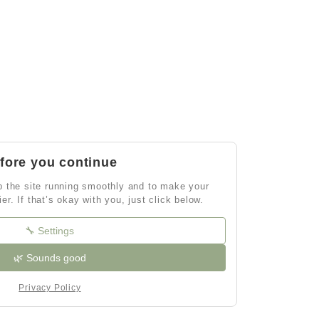
fore you continue
 the site running smoothly and to make your
ier. If that’s okay with you, just click below.
🔧 Settings
🌿 Sounds good
Privacy Policy