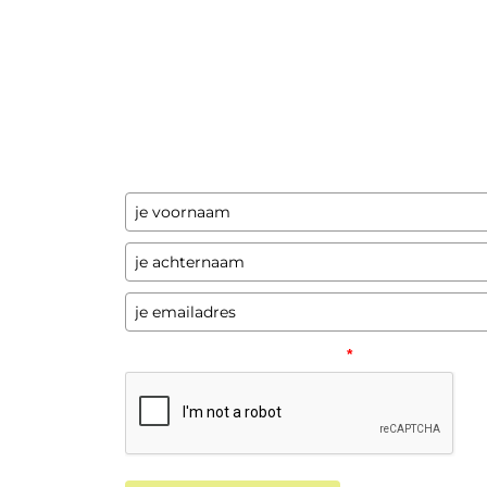
Ontvang updates
Laat hier je gegevens achter en ik stuur je
een paar keer per jaar updates over
programma's en andere opwindende zaken
Please verify your request.
*