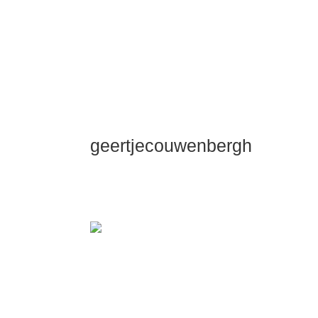
geertjecouwenbergh
OK ik ga het gewoon zeggen: mijn Dui
Dieper Maste