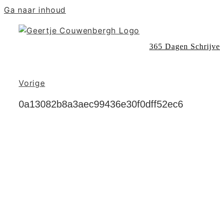
Ga naar inhoud
365 Dagen Schrijv
Vorige
0a13082b8a3aec99436e30f0dff52ec6