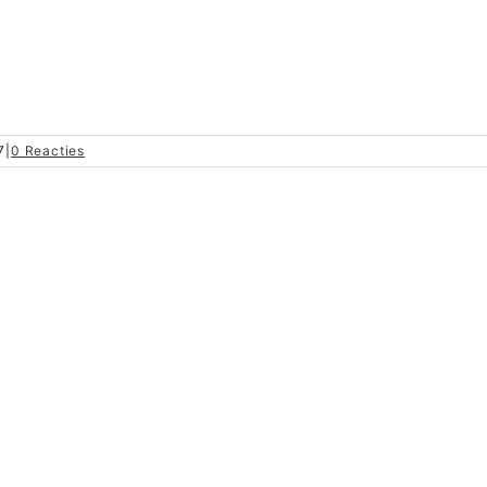
7
|
0 Reacties