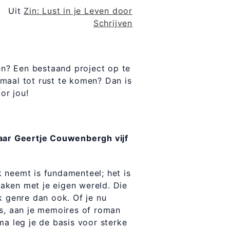
t
Zin: Lust in je Leven door
Schrijven
nen? Een bestaand project op te
maal tot rust te komen? Dan is
or jou!
raar Geertje Couwenbergh vijf
 neemt is fundamenteel; het is
aken met je eigen wereld. Die
k genre dan ook. Of je nu
es, aan je memoires of roman
ma leg je de basis voor sterke