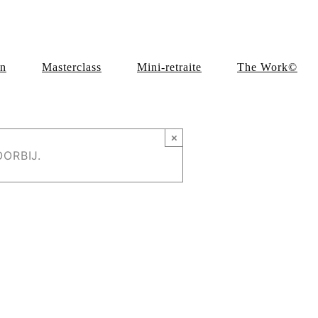
en
Masterclass
Mini-retraite
The Work©
×
ORBIJ.