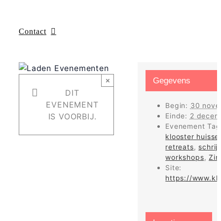
Contact
×
Gegevens
DIT
EVENEMENT
Begin:
30 nove
IS VOORBIJ.
Einde:
2 decem
Evenement Tag
klooster huisse
retreats
,
schri
workshops
,
Zin
Site:
https://www.kl