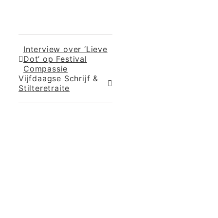
Interview over ‘Lieve
Dot’ op Festival
Compassie
Vijfdaagse Schrijf &
Stilteretraite
365 Dagen
Schrijven
Ontvang
updates
Masterclass
Mini-retraite
Laat hier
je
The Work©