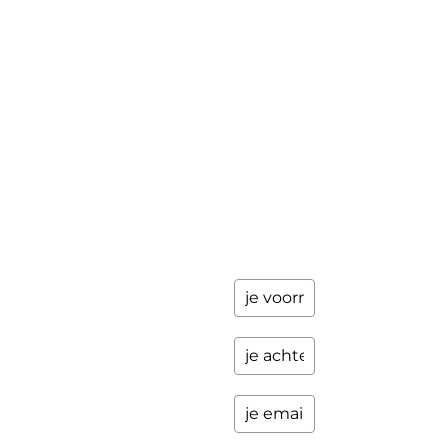
gegevens
achter en
Workshops
ik stuur je
een paar
Schrijfbegeleiding
keer per
Contact
jaar
updates
over
programma's
en andere
opwindende
zaken.