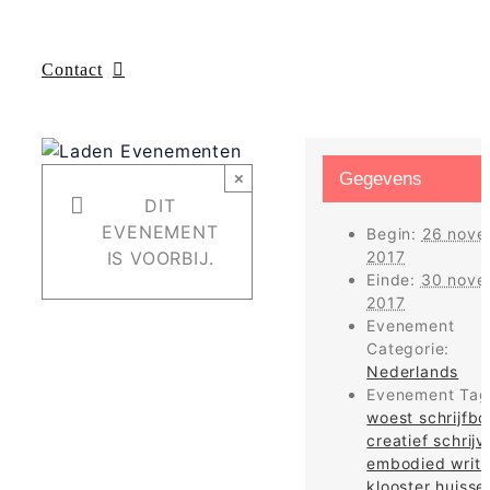
Contact
×
Gegevens
DIT
EVENEMENT
Begin:
26 nove
IS VOORBIJ.
2017
Einde:
30 nove
2017
Evenement
Categorie:
Nederlands
Evenement Tag
woest schrijfbo
creatief schrijv
embodied writi
klooster huisse