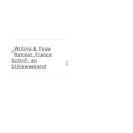
Writing & Yoga
Retreat, France
Schrijf- en
Stilteweekend
365 Dagen
Schrijven
Ontvang
updates
Masterclass