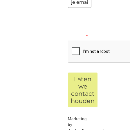
Please
verify
your
request.
*
Laten
we
contact
houden
Marketing
by