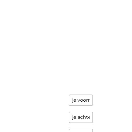
Mini-retraite
Laat hier
je
The Work©
gegevens
achter en
Workshops
ik stuur je
een paar
Schrijfbegeleiding
keer per
Contact
jaar
updates
over
programma's
en andere
opwindende
zaken.