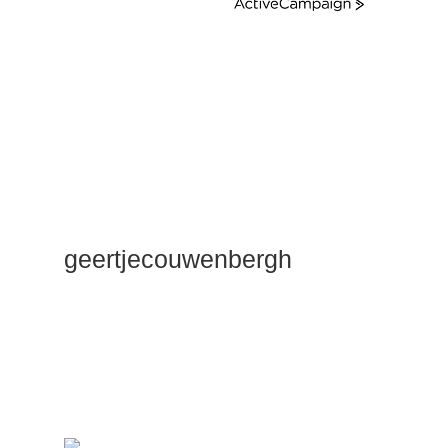
ActiveCampaign
geertjecouwenbergh
OK ik ga het
gewoon
zeggen: mijn
Duik Dieper
Maste