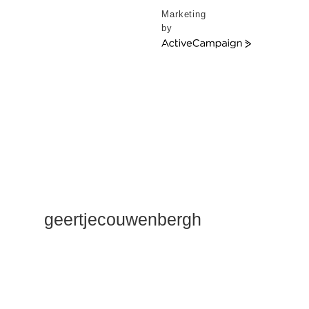
Marketing
by
ActiveCampaign
geertjecouwenbergh
OK ik ga het
gewoon
zeggen: mijn