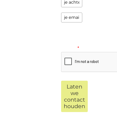
Please
verify
your
request.
*
Laten
we
contact
houden