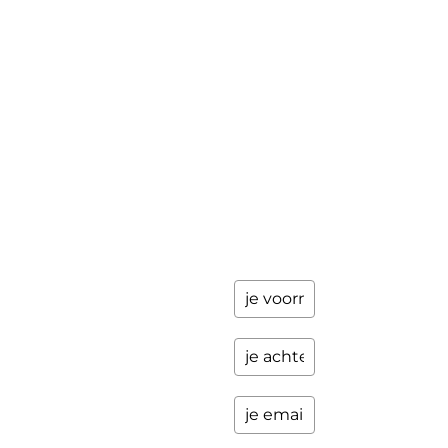
gegevens
achter en
Workshops
ik stuur je
een paar
Schrijfbegeleiding
keer per
Contact
jaar
updates
over
programma's
en andere
opwindende
zaken.