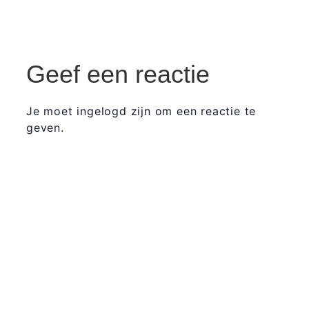
Geef een reactie
Je moet ingelogd zijn om een reactie te
geven.
365 Dagen
Schrijven
Ontvang
updates
Masterclass
Mini-retraite
Laat hier
je
The Work©