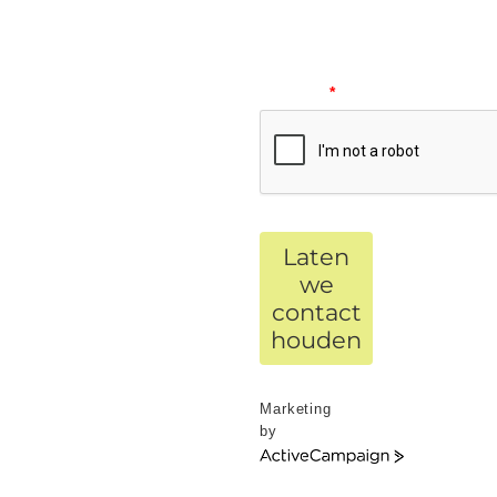
Please
verify
your
request.
*
Laten
we
contact
houden
Marketing
by
ActiveCampaign