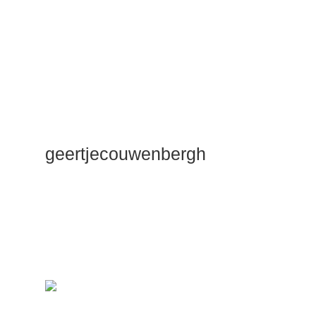
geertjecouwenbergh
OK ik ga het
gewoon
zeggen: mijn
Duik Dieper
Maste